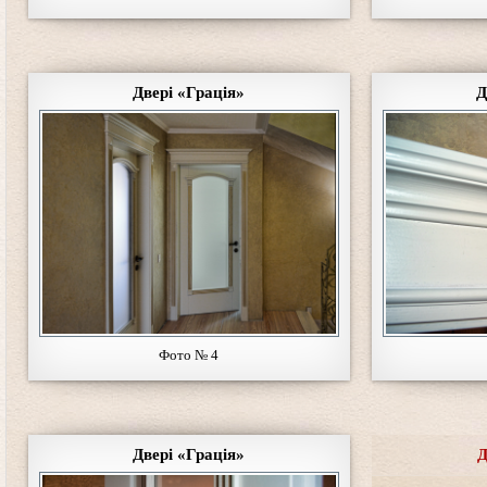
Двері «Грація»
Д
Фото № 4
Двері «Грація»
Д