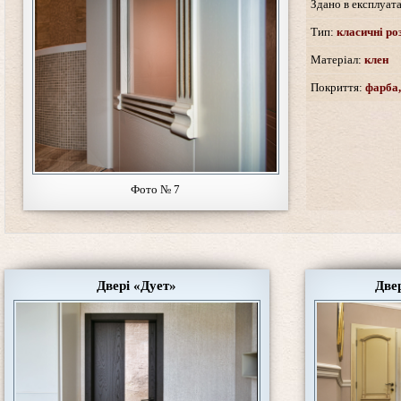
Здано в експлуат
Тип:
класичні роз
Матеріал:
клен
Покриття:
фарба,
Фото № 7
Двері «Дует»
Две