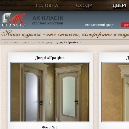
|
ексклюзивні двері
ро
головна
двері
розпашні двері
Двері «Грація»
Двері «Грація»
Д
Фото № 1